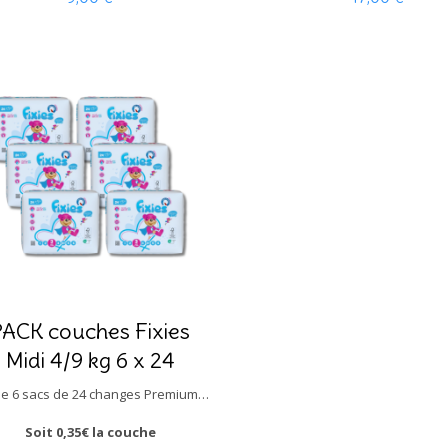
Prix
Prix
PACK couches Fixies
Midi 4/9 kg 6 x 24
Lot de 6 sacs de 24 changes Premium (soit 144 changes) taille Midi pour bébé de 4 à 9 kg.
Soit 0,35€ la couche