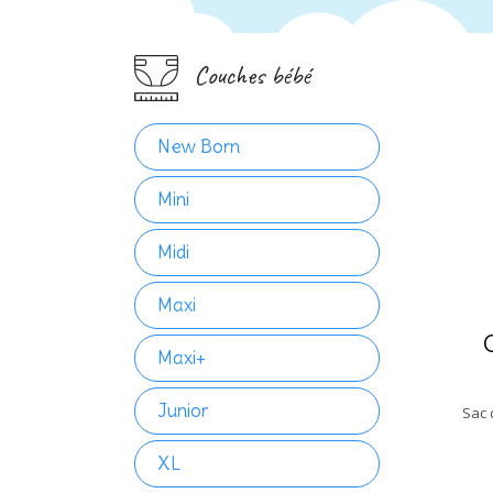
Couches bébé
New Born
Mini
Midi
Maxi
Maxi+
Junior
XL