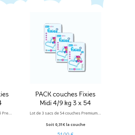
ies
PACK couches Fixies
4
Midi 4/9 kg 3 x 54
Sac double de 54 couches bébé Premium taille Midi pour bébé de 4 à 9 kg.
Lot de 3 sacs de 54 couches Premium (soit 162 changes) taille Midi pour bébé de 4 à 9 kg.
Soit 0,31€ la couche
51,00 €