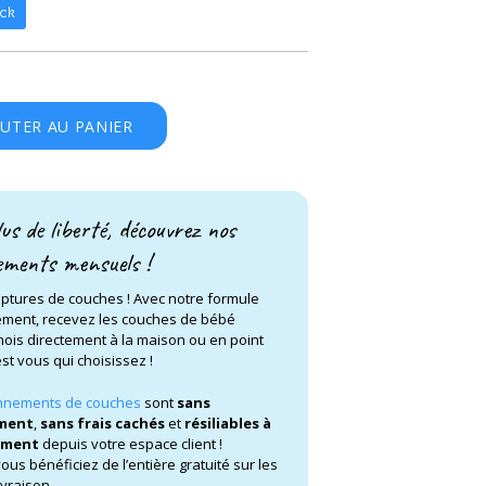
ck
OUTER AU PANIER
us de liberté, découvrez nos
ments mensuels !
ruptures de couches ! Avec notre formule
ment, recevez les couches de bébé
ois directement à la maison ou en point
’est vous qui choisissez !
nements de couches
sont
sans
ment
,
sans frais cachés
et
résiliables à
oment
depuis votre espace client !
vous bénéficiez de l’entière gratuité sur les
ivraison.