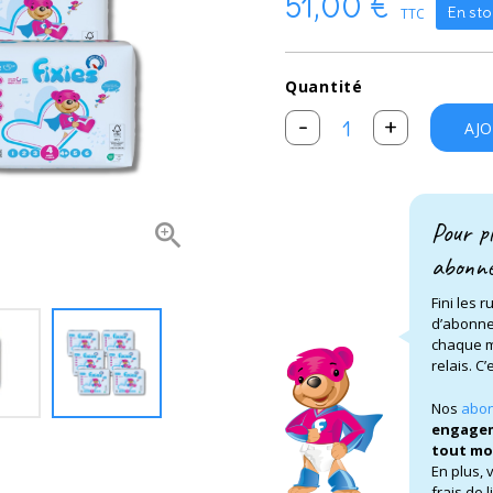
51,00 €
En sto
TTC
Quantité
-
+
AJ
Pour pl

abonne
Fini les 
d’abonne
chaque m
relais. C
Nos
abon
engage
tout m
En plus, 
frais de l