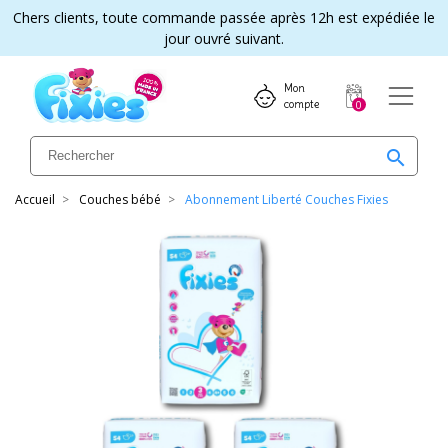
Chers clients, toute commande passée après 12h est expédiée le
jour ouvré suivant.
Mon 
compte
0
search
Accueil
Couches bébé
Abonnement Liberté Couches Fixies